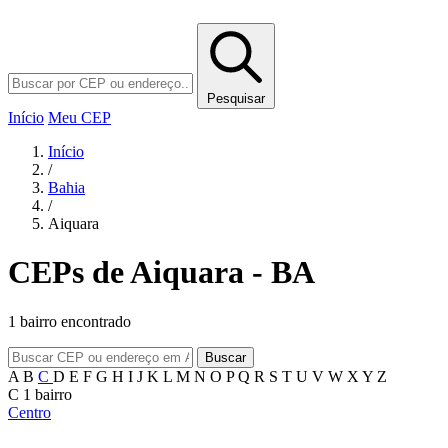
Pesquisar
Início
Meu CEP
Início
/
Bahia
/
Aiquara
CEPs de Aiquara - BA
1 bairro encontrado
Buscar
A
B
C
D
E
F
G
H
I
J
K
L
M
N
O
P
Q
R
S
T
U
V
W
X
Y
Z
C
1 bairro
Centro