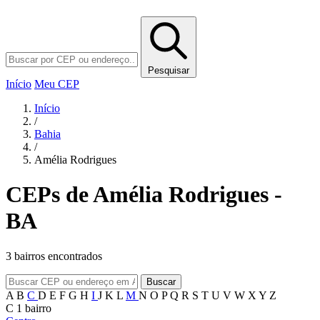
Pesquisar
Início
Meu CEP
Início
/
Bahia
/
Amélia Rodrigues
CEPs de Amélia Rodrigues -
BA
3 bairros encontrados
Buscar
A
B
C
D
E
F
G
H
I
J
K
L
M
N
O
P
Q
R
S
T
U
V
W
X
Y
Z
C
1 bairro