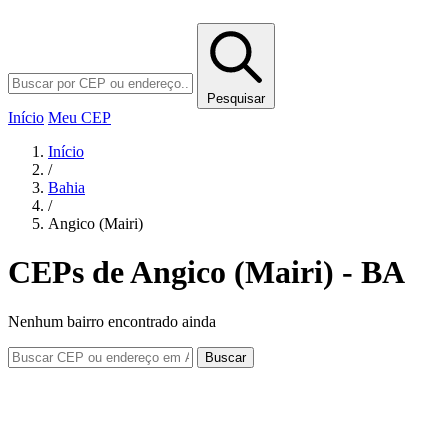
Pesquisar
Início
Meu CEP
Início
/
Bahia
/
Angico (Mairi)
CEPs de Angico (Mairi) - BA
Nenhum bairro encontrado ainda
Buscar