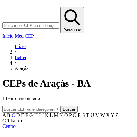
Pesquisar
Início
Meu CEP
Início
/
Bahia
/
Araçás
CEPs de Araçás - BA
1 bairro encontrado
Buscar
A
B
C
D
E
F
G
H
I
J
K
L
M
N
O
P
Q
R
S
T
U
V
W
X
Y
Z
C
1 bairro
Centro