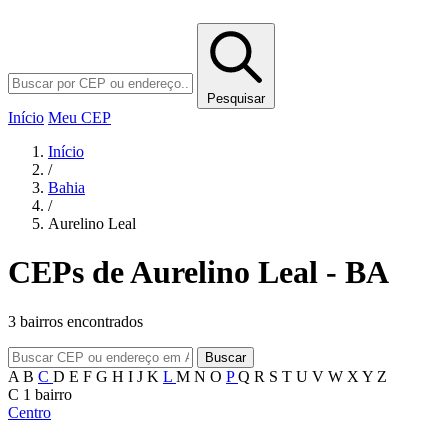
Pesquisar
Início
Meu CEP
Início
/
Bahia
/
Aurelino Leal
CEPs de Aurelino Leal - BA
3 bairros encontrados
Buscar
A
B
C
D
E
F
G
H
I
J
K
L
M
N
O
P
Q
R
S
T
U
V
W
X
Y
Z
C
1 bairro
Centro