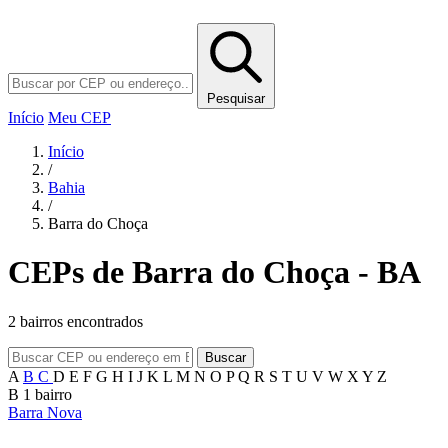
Pesquisar
Início
Meu CEP
Início
/
Bahia
/
Barra do Choça
CEPs de Barra do Choça - BA
2 bairros encontrados
Buscar
A
B
C
D
E
F
G
H
I
J
K
L
M
N
O
P
Q
R
S
T
U
V
W
X
Y
Z
B
1 bairro
Barra Nova