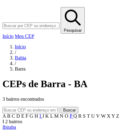
Pesquisar
Início
Meu CEP
Início
/
Bahia
/
Barra
CEPs de Barra - BA
3 bairros encontrados
Buscar
A
B
C
D
E
F
G
H
I
J
K
L
M
N
O
P
Q
R
S
T
U
V
W
X
Y
Z
I
2 bairros
Ibiraba