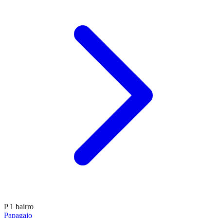
P
1 bairro
Papagaio