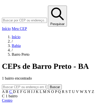
Pesquisar
Início
Meu CEP
Início
/
Bahia
/
Barro Preto
CEPs de Barro Preto - BA
1 bairro encontrado
Buscar
A
B
C
D
E
F
G
H
I
J
K
L
M
N
O
P
Q
R
S
T
U
V
W
X
Y
Z
C
1 bairro
Centro