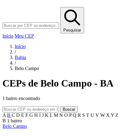
Pesquisar
Início
Meu CEP
Início
/
Bahia
/
Belo Campo
CEPs de Belo Campo - BA
1 bairro encontrado
Buscar
A
B
C
D
E
F
G
H
I
J
K
L
M
N
O
P
Q
R
S
T
U
V
W
X
Y
Z
B
1 bairro
Belo Campo