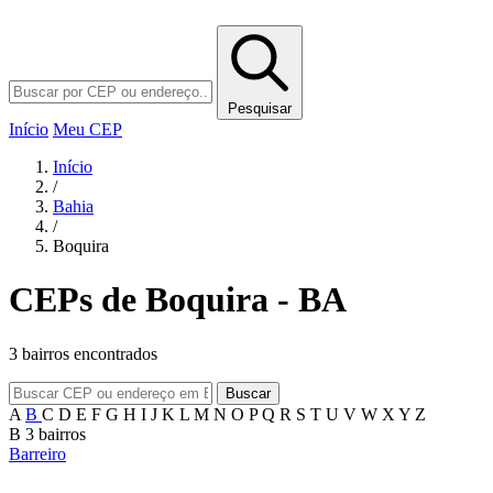
Pesquisar
Início
Meu CEP
Início
/
Bahia
/
Boquira
CEPs de Boquira - BA
3 bairros encontrados
Buscar
A
B
C
D
E
F
G
H
I
J
K
L
M
N
O
P
Q
R
S
T
U
V
W
X
Y
Z
B
3 bairros
Barreiro