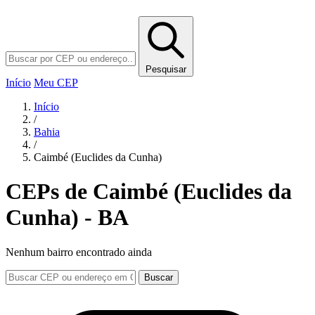
Pesquisar
Início
Meu CEP
Início
/
Bahia
/
Caimbé (Euclides da Cunha)
CEPs de Caimbé (Euclides da
Cunha) - BA
Nenhum bairro encontrado ainda
Buscar