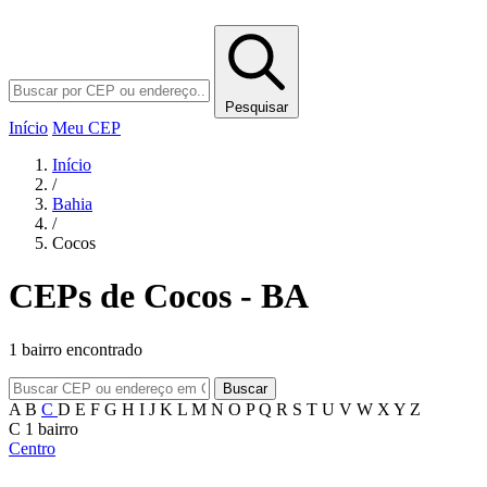
Pesquisar
Início
Meu CEP
Início
/
Bahia
/
Cocos
CEPs de Cocos - BA
1 bairro encontrado
Buscar
A
B
C
D
E
F
G
H
I
J
K
L
M
N
O
P
Q
R
S
T
U
V
W
X
Y
Z
C
1 bairro
Centro