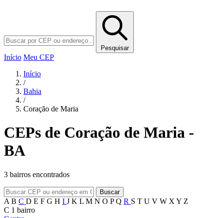
Pesquisar
Início
Meu CEP
Início
/
Bahia
/
Coração de Maria
CEPs de Coração de Maria -
BA
3 bairros encontrados
Buscar
A
B
C
D
E
F
G
H
I
J
K
L
M
N
O
P
Q
R
S
T
U
V
W
X
Y
Z
C
1 bairro