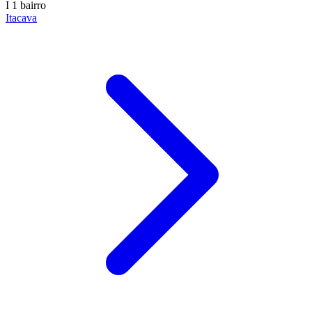
I
1 bairro
Itacava