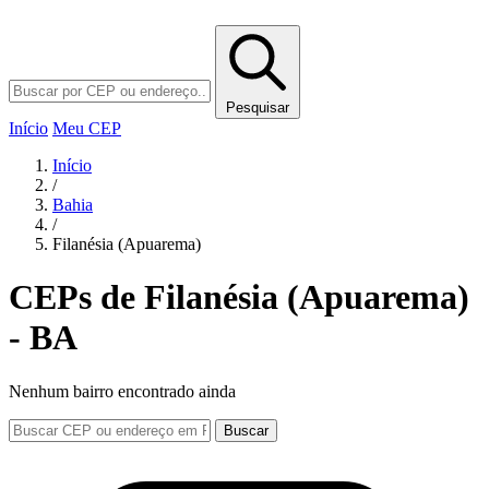
Pesquisar
Início
Meu CEP
Início
/
Bahia
/
Filanésia (Apuarema)
CEPs de Filanésia (Apuarema)
- BA
Nenhum bairro encontrado ainda
Buscar