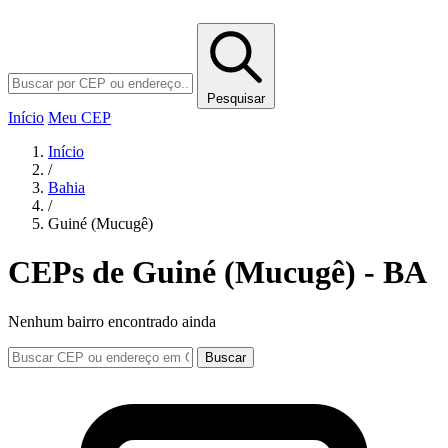
Pesquisar
Início
Meu CEP
Início
/
Bahia
/
Guiné (Mucugê)
CEPs de Guiné (Mucugê) - BA
Nenhum bairro encontrado ainda
Buscar