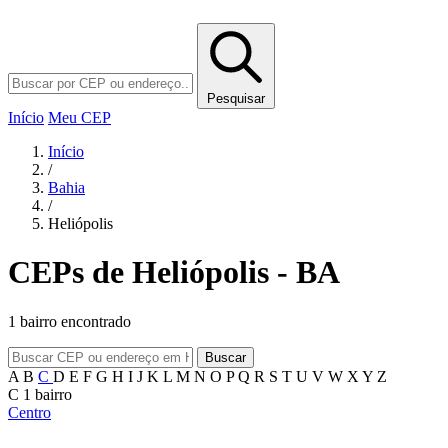
Pesquisar
Início
Meu CEP
Início
/
Bahia
/
Heliópolis
CEPs de Heliópolis - BA
1 bairro encontrado
Buscar
A
B
C
D
E
F
G
H
I
J
K
L
M
N
O
P
Q
R
S
T
U
V
W
X
Y
Z
C
1 bairro
Centro