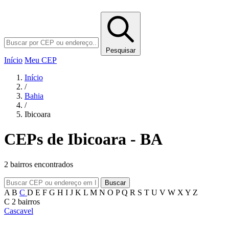
Pesquisar
Início
Meu CEP
Início
/
Bahia
/
Ibicoara
CEPs de Ibicoara - BA
2 bairros encontrados
Buscar
A
B
C
D
E
F
G
H
I
J
K
L
M
N
O
P
Q
R
S
T
U
V
W
X
Y
Z
C
2 bairros
Cascavel