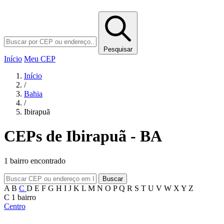
Pesquisar
Início
Meu CEP
Início
/
Bahia
/
Ibirapuã
CEPs de Ibirapuã - BA
1 bairro encontrado
Buscar
A
B
C
D
E
F
G
H
I
J
K
L
M
N
O
P
Q
R
S
T
U
V
W
X
Y
Z
C
1 bairro
Centro