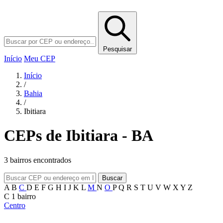
Pesquisar
Início
Meu CEP
Início
/
Bahia
/
Ibitiara
CEPs de Ibitiara - BA
3 bairros encontrados
Buscar
A
B
C
D
E
F
G
H
I
J
K
L
M
N
O
P
Q
R
S
T
U
V
W
X
Y
Z
C
1 bairro
Centro