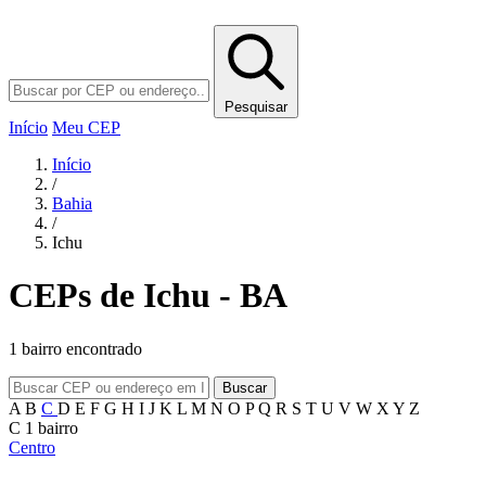
Pesquisar
Início
Meu CEP
Início
/
Bahia
/
Ichu
CEPs de Ichu - BA
1 bairro encontrado
Buscar
A
B
C
D
E
F
G
H
I
J
K
L
M
N
O
P
Q
R
S
T
U
V
W
X
Y
Z
C
1 bairro
Centro