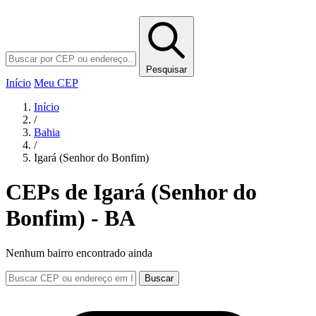
Pesquisar
Início
Meu CEP
Início
/
Bahia
/
Igará (Senhor do Bonfim)
CEPs de Igará (Senhor do
Bonfim) - BA
Nenhum bairro encontrado ainda
Buscar