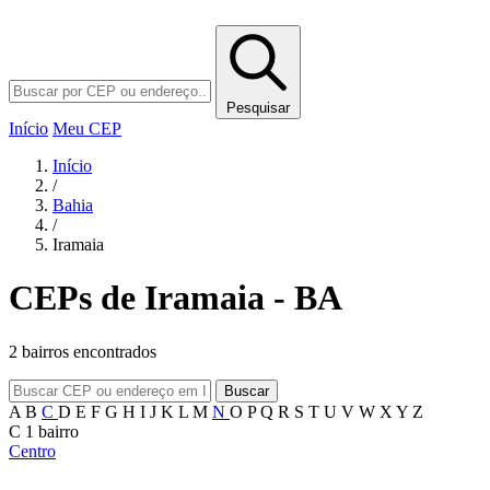
Pesquisar
Início
Meu CEP
Início
/
Bahia
/
Iramaia
CEPs de Iramaia - BA
2 bairros encontrados
Buscar
A
B
C
D
E
F
G
H
I
J
K
L
M
N
O
P
Q
R
S
T
U
V
W
X
Y
Z
C
1 bairro
Centro