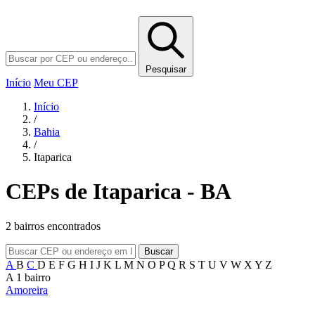
Pesquisar
Início
Meu CEP
Início
/
Bahia
/
Itaparica
CEPs de Itaparica - BA
2 bairros encontrados
Buscar
A
B
C
D
E
F
G
H
I
J
K
L
M
N
O
P
Q
R
S
T
U
V
W
X
Y
Z
A
1 bairro
Amoreira