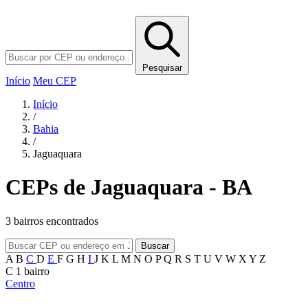
Pesquisar
Início
Meu CEP
Início
/
Bahia
/
Jaguaquara
CEPs de Jaguaquara - BA
3 bairros encontrados
Buscar
A
B
C
D
E
F
G
H
I
J
K
L
M
N
O
P
Q
R
S
T
U
V
W
X
Y
Z
C
1 bairro
Centro