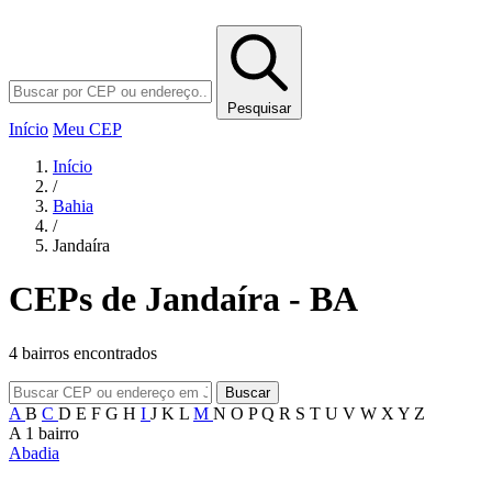
Pesquisar
Início
Meu CEP
Início
/
Bahia
/
Jandaíra
CEPs de Jandaíra - BA
4 bairros encontrados
Buscar
A
B
C
D
E
F
G
H
I
J
K
L
M
N
O
P
Q
R
S
T
U
V
W
X
Y
Z
A
1 bairro
Abadia