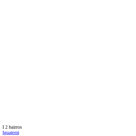
I
2 bairros
Iguatemi