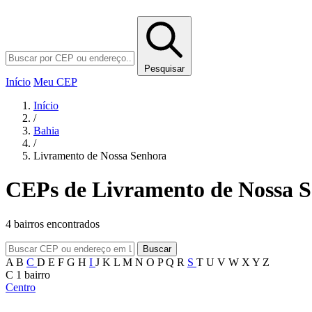
Pesquisar
Início
Meu CEP
Início
/
Bahia
/
Livramento de Nossa Senhora
CEPs de Livramento de Nossa S
4 bairros encontrados
Buscar
A
B
C
D
E
F
G
H
I
J
K
L
M
N
O
P
Q
R
S
T
U
V
W
X
Y
Z
C
1 bairro
Centro