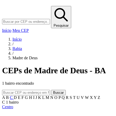
Pesquisar
Início
Meu CEP
Início
/
Bahia
/
Madre de Deus
CEPs de Madre de Deus - BA
1 bairro encontrado
Buscar
A
B
C
D
E
F
G
H
I
J
K
L
M
N
O
P
Q
R
S
T
U
V
W
X
Y
Z
C
1 bairro
Centro