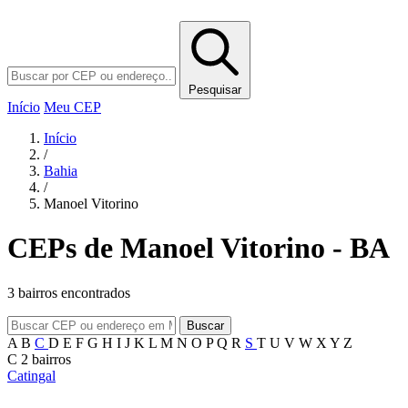
Pesquisar
Início
Meu CEP
Início
/
Bahia
/
Manoel Vitorino
CEPs de Manoel Vitorino - BA
3 bairros encontrados
Buscar
A
B
C
D
E
F
G
H
I
J
K
L
M
N
O
P
Q
R
S
T
U
V
W
X
Y
Z
C
2 bairros
Catingal