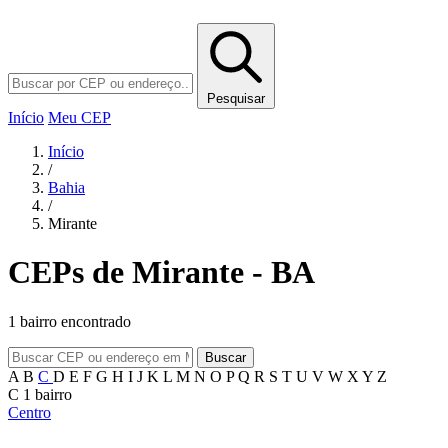
Pesquisar
Início
Meu CEP
Início
/
Bahia
/
Mirante
CEPs de Mirante - BA
1 bairro encontrado
Buscar
A
B
C
D
E
F
G
H
I
J
K
L
M
N
O
P
Q
R
S
T
U
V
W
X
Y
Z
C
1 bairro
Centro