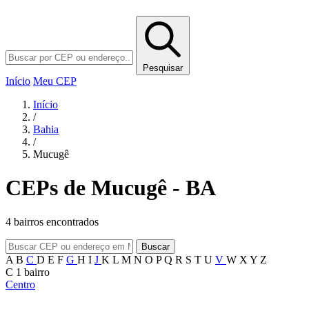
Pesquisar
Início
Meu CEP
Início
/
Bahia
/
Mucugê
CEPs de Mucugê - BA
4 bairros encontrados
Buscar
A
B
C
D
E
F
G
H
I
J
K
L
M
N
O
P
Q
R
S
T
U
V
W
X
Y
Z
C
1 bairro
Centro