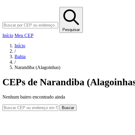
Pesquisar
Início
Meu CEP
Início
/
Bahia
/
Narandiba (Alagoinhas)
CEPs de Narandiba (Alagoinhas
Nenhum bairro encontrado ainda
Buscar