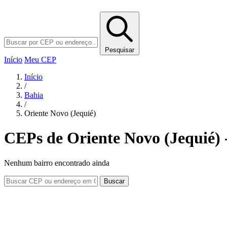
Pesquisar
Início
Meu CEP
Início
/
Bahia
/
Oriente Novo (Jequié)
CEPs de Oriente Novo (Jequié) 
Nenhum bairro encontrado ainda
Buscar