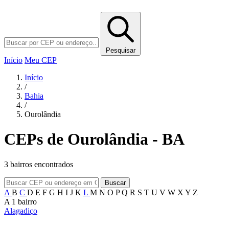
Pesquisar
Início
Meu CEP
Início
/
Bahia
/
Ourolândia
CEPs de Ourolândia - BA
3 bairros encontrados
Buscar
A
B
C
D
E
F
G
H
I
J
K
L
M
N
O
P
Q
R
S
T
U
V
W
X
Y
Z
A
1 bairro
Alagadiço