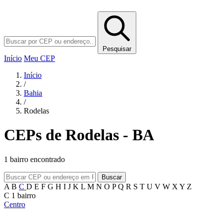
Pesquisar
Início
Meu CEP
Início
/
Bahia
/
Rodelas
CEPs de Rodelas - BA
1 bairro encontrado
Buscar
A
B
C
D
E
F
G
H
I
J
K
L
M
N
O
P
Q
R
S
T
U
V
W
X
Y
Z
C
1 bairro
Centro