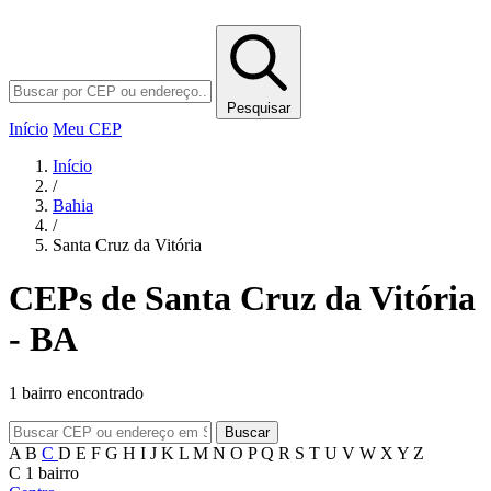
Pesquisar
Início
Meu CEP
Início
/
Bahia
/
Santa Cruz da Vitória
CEPs de Santa Cruz da Vitória
- BA
1 bairro encontrado
Buscar
A
B
C
D
E
F
G
H
I
J
K
L
M
N
O
P
Q
R
S
T
U
V
W
X
Y
Z
C
1 bairro