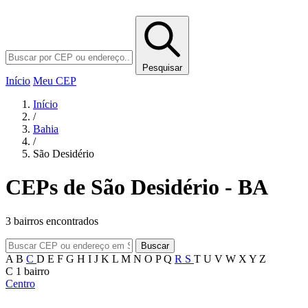
Pesquisar
Início
Meu CEP
Início
/
Bahia
/
São Desidério
CEPs de São Desidério - BA
3 bairros encontrados
Buscar
A
B
C
D
E
F
G
H
I
J
K
L
M
N
O
P
Q
R
S
T
U
V
W
X
Y
Z
C
1 bairro
Centro