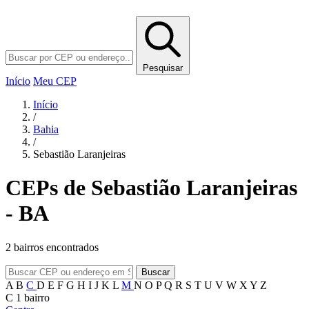
Pesquisar
Início
Meu CEP
Início
/
Bahia
/
Sebastião Laranjeiras
CEPs de Sebastião Laranjeiras
- BA
2 bairros encontrados
Buscar
A
B
C
D
E
F
G
H
I
J
K
L
M
N
O
P
Q
R
S
T
U
V
W
X
Y
Z
C
1 bairro