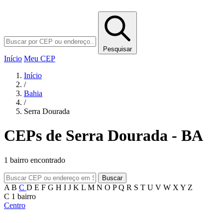
Pesquisar
Início
Meu CEP
Início
/
Bahia
/
Serra Dourada
CEPs de Serra Dourada - BA
1 bairro encontrado
Buscar
A
B
C
D
E
F
G
H
I
J
K
L
M
N
O
P
Q
R
S
T
U
V
W
X
Y
Z
C
1 bairro
Centro