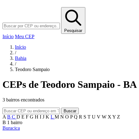
Pesquisar
Início
Meu CEP
Início
/
Bahia
/
Teodoro Sampaio
CEPs de Teodoro Sampaio - BA
3 bairros encontrados
Buscar
A
B
C
D
E
F
G
H
I
J
K
L
M
N
O
P
Q
R
S
T
U
V
W
X
Y
Z
B
1 bairro
Buracica