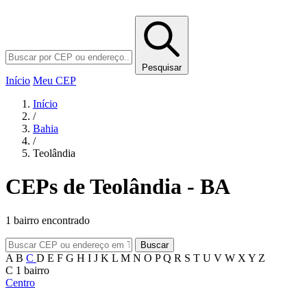
Pesquisar
Início
Meu CEP
Início
/
Bahia
/
Teolândia
CEPs de Teolândia - BA
1 bairro encontrado
Buscar
A
B
C
D
E
F
G
H
I
J
K
L
M
N
O
P
Q
R
S
T
U
V
W
X
Y
Z
C
1 bairro
Centro