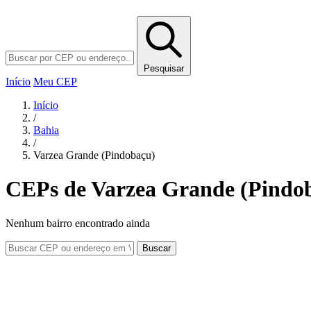
Pesquisar
Início
Meu CEP
Início
/
Bahia
/
Varzea Grande (Pindobaçu)
CEPs de Varzea Grande (Pindo
Nenhum bairro encontrado ainda
Buscar