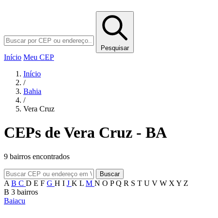
Pesquisar
Início
Meu CEP
Início
/
Bahia
/
Vera Cruz
CEPs de Vera Cruz - BA
9 bairros encontrados
Buscar
A
B
C
D
E
F
G
H
I
J
K
L
M
N
O
P
Q
R
S
T
U
V
W
X
Y
Z
B
3 bairros
Baiacu