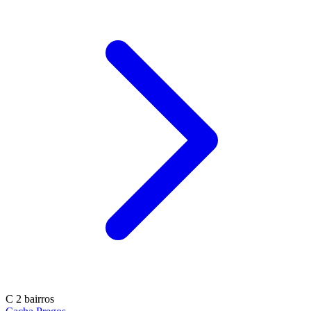
C
2 bairros