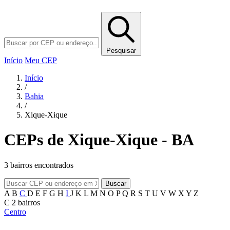
Pesquisar
Início
Meu CEP
Início
/
Bahia
/
Xique-Xique
CEPs de Xique-Xique - BA
3 bairros encontrados
Buscar
A
B
C
D
E
F
G
H
I
J
K
L
M
N
O
P
Q
R
S
T
U
V
W
X
Y
Z
C
2 bairros
Centro