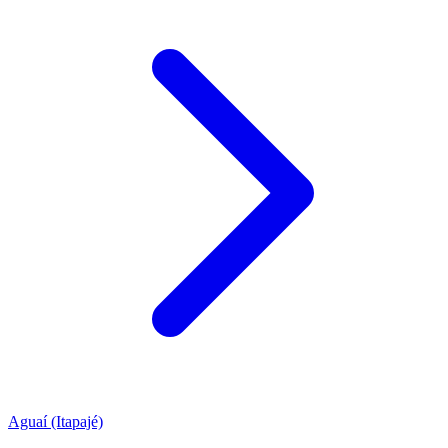
Aguaí (Itapajé)