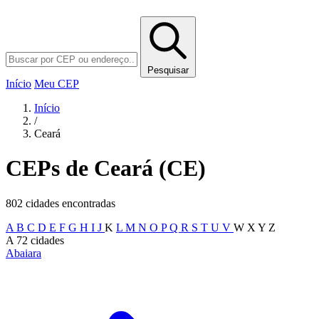
Pesquisar
Início
Meu CEP
Início
/
Ceará
CEPs de Ceará (CE)
802 cidades encontradas
A
B
C
D
E
F
G
H
I
J
K
L
M
N
O
P
Q
R
S
T
U
V
W
X
Y
Z
A
72 cidades
Abaiara