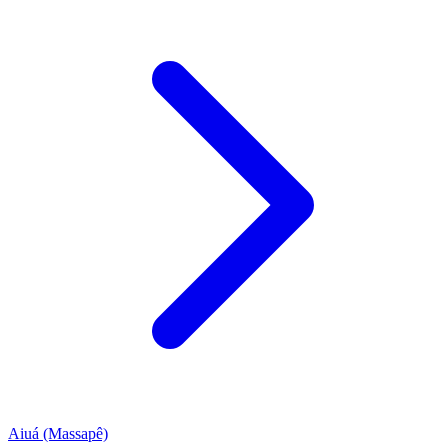
Aiuá (Massapê)