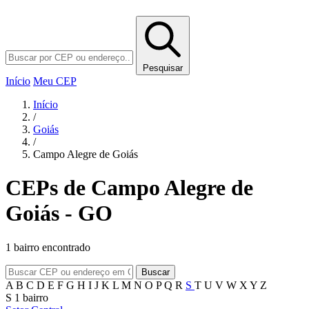
Pesquisar
Início
Meu CEP
Início
/
Goiás
/
Campo Alegre de Goiás
CEPs de Campo Alegre de
Goiás - GO
1 bairro encontrado
Buscar
A
B
C
D
E
F
G
H
I
J
K
L
M
N
O
P
Q
R
S
T
U
V
W
X
Y
Z
S
1 bairro