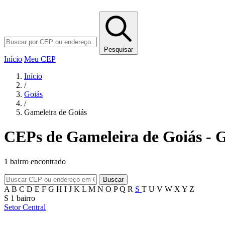
Pesquisar
Início
Meu CEP
Início
/
Goiás
/
Gameleira de Goiás
CEPs de Gameleira de Goiás -
1 bairro encontrado
Buscar
A
B
C
D
E
F
G
H
I
J
K
L
M
N
O
P
Q
R
S
T
U
V
W
X
Y
Z
S
1 bairro
Setor Central