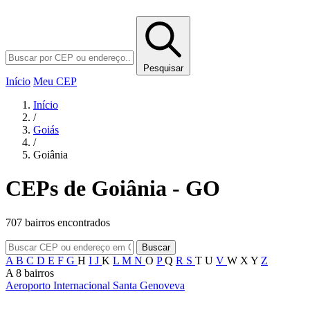
Pesquisar
Início
Meu CEP
Início
/
Goiás
/
Goiânia
CEPs de Goiânia - GO
707 bairros encontrados
Buscar
A
B
C
D
E
F
G
H
I
J
K
L
M
N
O
P
Q
R
S
T
U
V
W
X
Y
Z
A
8 bairros
Aeroporto Internacional Santa Genoveva