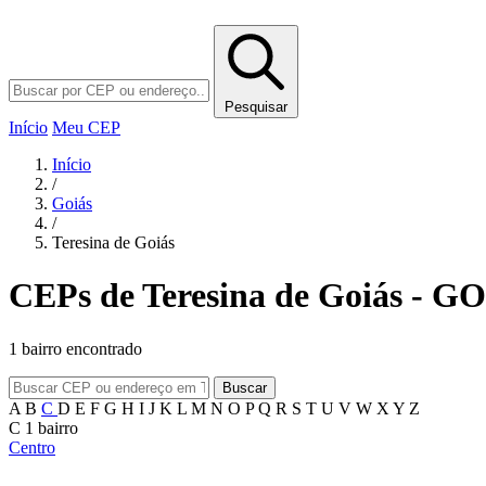
Pesquisar
Início
Meu CEP
Início
/
Goiás
/
Teresina de Goiás
CEPs de Teresina de Goiás - GO
1 bairro encontrado
Buscar
A
B
C
D
E
F
G
H
I
J
K
L
M
N
O
P
Q
R
S
T
U
V
W
X
Y
Z
C
1 bairro
Centro