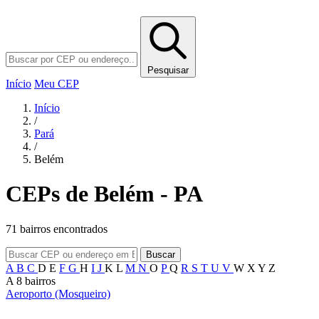
Pesquisar
Início
Meu CEP
Início
/
Pará
/
Belém
CEPs de Belém - PA
71 bairros encontrados
Buscar
A
B
C
D
E
F
G
H
I
J
K
L
M
N
O
P
Q
R
S
T
U
V
W
X
Y
Z
A
8 bairros
Aeroporto (Mosqueiro)