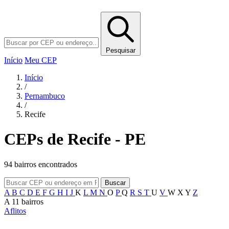
Pesquisar
Início
Meu CEP
Início
/
Pernambuco
/
Recife
CEPs de Recife - PE
94 bairros encontrados
Buscar
A
B
C
D
E
F
G
H
I
J
K
L
M
N
O
P
Q
R
S
T
U
V
W
X
Y
Z
A
11 bairros
Aflitos